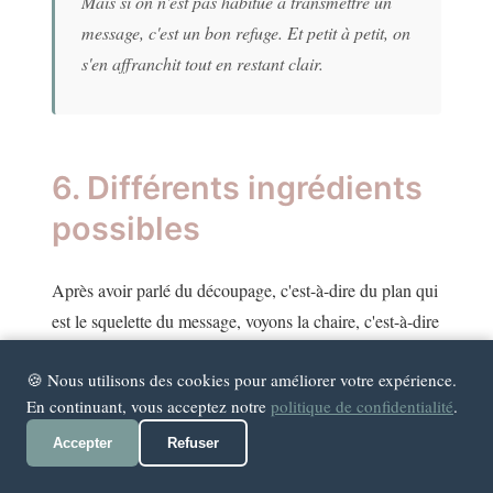
Mais si on n'est pas habitué à transmettre un
message, c'est un bon refuge. Et petit à petit, on
s'en affranchit tout en restant clair.
6. Différents ingrédients
possibles
Après avoir parlé du découpage, c'est-à-dire du plan qui
est le squelette du message, voyons la chaire, c'est-à-dire
de quoi allons-nous remplir notre message.
🍪 Nous utilisons des cookies pour améliorer votre expérience.
La proposition est la cible, mais pour le développer, il
En continuant, vous acceptez notre
politique de confidentialité
.
faut bien mettre du contenu !
Accepter
Refuser